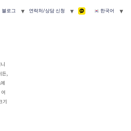
블로그
연락처/상담 신청
한국어
됩니
이든,
A에
 어
크기